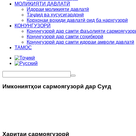
МОЛИКИЯТИ ДАВЛАТӢ
Идораи моликияти давлатӣ
Таҷдид ва хусусигардонӣ
Корхонаи воҳиди давлатӣ оид ба нархгузорӣ
ҚОНУНГУЗОРӢ
Қонунгузорӣ дар самти фаъолияти сармоягузор
Қонунгузорӣ дар самти соҳибкорӣ
Қонунгузорӣ дар самти идораи амволи давлатӣ
ТАМОС
Имкониятҳои сармоягузорӣ дар Суғд
Харитаи сармоягузорӣ