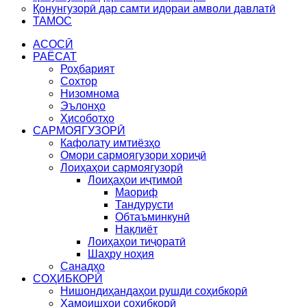
Қонунгузорӣ дар самти идораи амволи давлатӣ
ТАМОС
АСОСӢ
РАЁСАТ
Роҳбарият
Сохтор
Низомнома
Эълонҳо
Ҳисоботҳо
САРМОЯГУЗОРӢ
Кафолату имтиёзҳо
Омори сармоягузори хориҷӣ
Лоиҳаҳои сармоягузорӣ
Лоиҳаҳои иҷтимоӣ
Маориф
Тандурусти
Обтаъминкунӣ
Нақлиёт
Лоиҳаҳои тиҷоратӣ
Шаҳру ноҳия
Санадҳо
СОҲИБКОРӢ
Нишондиҳандаҳои рушди соҳибкорӣ
Ҳамоишҳои соҳибкорӣ