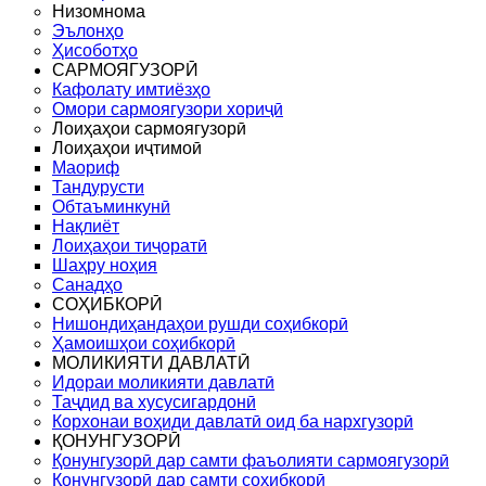
Низомнома
Эълонҳо
Ҳисоботҳо
САРМОЯГУЗОРӢ
Кафолату имтиёзҳо
Омори сармоягузори хориҷӣ
Лоиҳаҳои сармоягузорӣ
Лоиҳаҳои иҷтимоӣ
Маориф
Тандурусти
Обтаъминкунӣ
Нақлиёт
Лоиҳаҳои тиҷоратӣ
Шаҳру ноҳия
Санадҳо
СОҲИБКОРӢ
Нишондиҳандаҳои рушди соҳибкорӣ
Ҳамоишҳои соҳибкорӣ
МОЛИКИЯТИ ДАВЛАТӢ
Идораи моликияти давлатӣ
Таҷдид ва хусусигардонӣ
Корхонаи воҳиди давлатӣ оид ба нархгузорӣ
ҚОНУНГУЗОРӢ
Қонунгузорӣ дар самти фаъолияти сармоягузорӣ
Қонунгузорӣ дар самти соҳибкорӣ