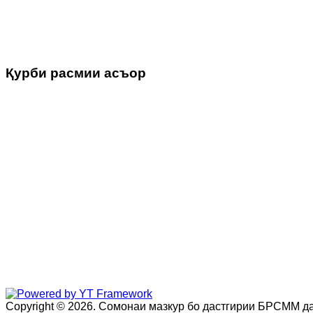
Қурби расмии асъор
Copyright © 2026. Сомонаи мазкур бо дастгирии БРСММ да