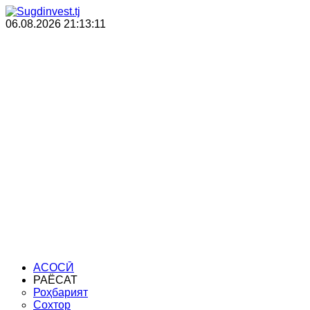
06.08.2026
21:13:12
Санҷиши техникӣ
Раёсати сармоя
Мақомоти иҷроия
АСОСӢ
РАЁСАТ
Роҳбарият
Сохтор