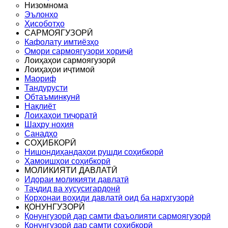
Низомнома
Эълонҳо
Ҳисоботҳо
САРМОЯГУЗОРӢ
Кафолату имтиёзҳо
Омори сармоягузори хориҷӣ
Лоиҳаҳои сармоягузорӣ
Лоиҳаҳои иҷтимоӣ
Маориф
Тандурусти
Обтаъминкунӣ
Нақлиёт
Лоиҳаҳои тиҷоратӣ
Шаҳру ноҳия
Санадҳо
СОҲИБКОРӢ
Нишондиҳандаҳои рушди соҳибкорӣ
Ҳамоишҳои соҳибкорӣ
МОЛИКИЯТИ ДАВЛАТӢ
Идораи моликияти давлатӣ
Таҷдид ва хусусигардонӣ
Корхонаи воҳиди давлатӣ оид ба нархгузорӣ
ҚОНУНГУЗОРӢ
Қонунгузорӣ дар самти фаъолияти сармоягузорӣ
Қонунгузорӣ дар самти соҳибкорӣ