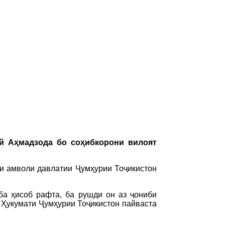
ой Аҳмадзода бо соҳибкорони вилоят
и амволи давлатии Ҷумҳурии Тоҷикистон
ба ҳисоб рафта, ба рушди он аз ҷониби
 Ҳукумати Ҷумҳурии Тоҷикистон пайваста