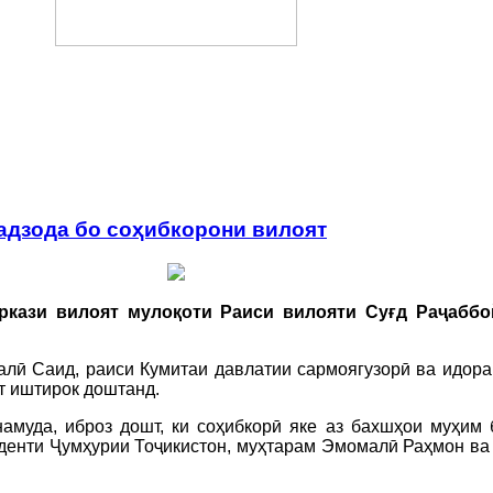
адзода бо соҳибкорони вилоят
аркази вилоят мулоқоти Раиси вилояти Суғд Раҷабб
лӣ Саид, раиси Кумитаи давлатии сармоягузорӣ ва идора
т иштирок доштанд.
амуда, иброз дошт, ки соҳибкорӣ яке аз бахшҳои муҳим 
иденти Ҷумҳурии Тоҷикистон, муҳтарам Эмомалӣ Раҳмон ва