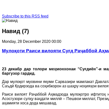
Subscribe to this RSS feed
Навид (7)
Monday, 28 December 2020 00:00
Мулоқоти Раиси вилояти Суғд Раҷаббой Аҳм
23 декабр дар толори меҳмонхонаи “Суғдиён”-и м
баргузор гардид.
Дар мулоқот муовини якуми Сарвазири мамлакат Давлата
Саъдӣ Қодирзода ва соҳибкорон аз шаҳру ноҳияҳои вилоя
Раиси вилоят Раҷаббой Аҳмадзода мулоқотро ифтитоҳ н
Асосгузори сулҳу ваҳдати миллӣ – Пешвои миллат, През
аҳамияти хоса дода мешавад.