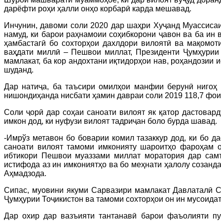
дарёфти роҳи ҳалли онҳо корбарӣ карда мешавад.
Инчунин, давоми соли 2020 дар шаҳри Хуҷанд Муассисаи
намуд, ки барои раҳнамоии соҳибкорони ҷавон ва ба и
ҳамбастагӣ бо сохторҳои дахлдори вилоятӣ ва мақомот
ваҳдати миллӣ – Пешвои миллат, Президенти Ҷумҳурии
мамлакат, ба кор андохтани иқтидорҳои нав, роҳандозии
шуданд.
Дар натиҷа, ба таъсири омилҳои манфии берунӣ нигоҳ 
нишондиҳанда нисбати ҳамин давраи соли 2019 118,7 фои
Соли ҷорӣ дар соҳаи саноати вилоят як қатор дастовард
имкон дод, ки нуфузи вилоят тадриҷан боло бурда шавад.
-Имрўз метавон бо боварии комил тазаккур дод, ки бо 
саноати вилоят тамоми имконияту шароитҳо фароҳам о
ибтикори Пешвои муаззами миллат моратория дар самт
истифода аз ин имкониятҳо ва бо меҳнати ҳалолу созанд
Аҳмадзода.
Сипас, муовини якуми Сарвазири мамлакат Давлаталӣ Са
Ҷумҳурии Тоҷикистон ва тамоми сохторҳои он ин мусоида
Дар охир дар вазъияти тантанавӣ барои фаъолияти пу