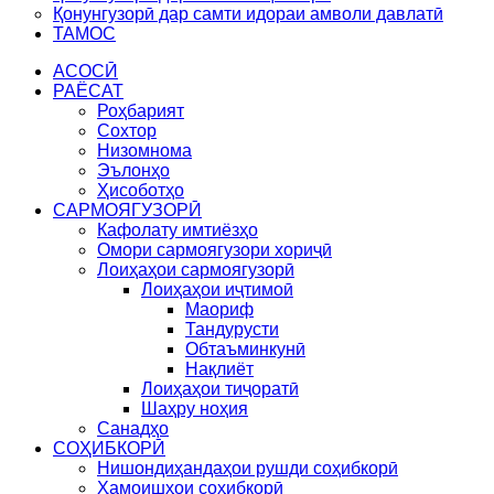
Қонунгузорӣ дар самти идораи амволи давлатӣ
ТАМОС
АСОСӢ
РАЁСАТ
Роҳбарият
Сохтор
Низомнома
Эълонҳо
Ҳисоботҳо
САРМОЯГУЗОРӢ
Кафолату имтиёзҳо
Омори сармоягузори хориҷӣ
Лоиҳаҳои сармоягузорӣ
Лоиҳаҳои иҷтимоӣ
Маориф
Тандурусти
Обтаъминкунӣ
Нақлиёт
Лоиҳаҳои тиҷоратӣ
Шаҳру ноҳия
Санадҳо
СОҲИБКОРӢ
Нишондиҳандаҳои рушди соҳибкорӣ
Ҳамоишҳои соҳибкорӣ