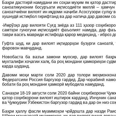
Баҳри дастгирӣ намудани ин соҳаи муҳим як қатор даст
саноатикунонии босуръати иқтисодиёти миллӣ – ҳамчун
саноатчиёни вилоят ин иқдоми наҷиби Асосгузори сулҳу
хушнудӣ истиқбол гирифтанд ва дар натиҷа дар давоми сол
-Имрўзҳо дар вилояти Суғд зиёда аз 111 ҳазор соҳибкор
самтҳои гуногуни иқтисодиёт фаъолият намуда, дар фаъ
таври васеъ мавриди истифода қарор медиҳанд, - иброз д
Гуфта шуд, ки дар вилоят иқтидорҳои бузурги саноатӣ,
фаровон мавҷуданд.
Новобаста ба вазъи замони муосир, дар вилоят баҳр
мухталифи хоҷагии халқ, ба роҳ мондани ҳамкориҳои судм
карда шуданд.
Давоми моҳи марти соли 2020 дар толори меҳмонхона
Федератсияи Россия баргузор гардид. Дар чорабинӣ намо
бобати ба роҳ мондани ҳамкорӣ мубодила намуданд.
Санаҳои 18-19 августи соли 2020 байни соҳибкорони Ҷумҳ
қатор соҳибкорони вилоят иштирок карданд. Инчунин са
ва Ҷумҳурии Ўзбекистон баргузор гардид ва дар он низ с
Баҳри ҳаллу фасли муаммоҳои ҷойдошта дар назди Раис
Шўрои машваратӣ муаммоҳое, ки дар вилоят вуҷуд доранд