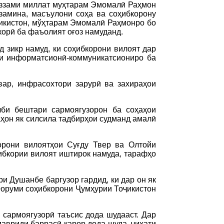
уаззами миллат муҳтарам Эмомалӣ Раҳмон
замина, масъулони соҳа ва соҳибкорону
ҷикистон, мўҳтарам Эмомалӣ Раҳмонро бо
корӣ ба фаъолият оғоз намуданд.
д зикр намуд, ки соҳибкорони вилоят дар
ои информатсионӣ-коммуникатсиониро ба
вар, инфрасохтори зарурӣ ва захираҳои
лби бештари сармоягузорон ба соҳаҳои
аҳон як силсила тадбирҳои судманд амалӣ
орони вилоятҳои Суғду Твер ва Олтойи
ибкории вилоят иштирок намуда, тарафҳо
и Душанбе баргузор гардид, ки дар он як
Форуми соҳибкорони Ҷумҳурии Тоҷикистон
сармоягузорӣ таъсис дода шудааст. Дар
авриди баррасӣ қарор дода шуда, ҷиҳати