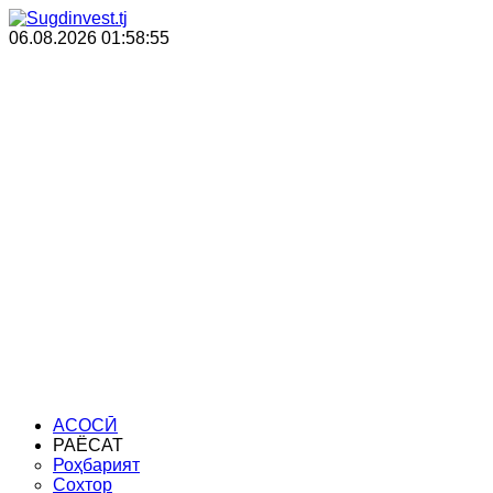
06.08.2026
01:58:55
Санҷиши техникӣ
Раёсати сармоя
Мақомоти иҷроия
АСОСӢ
РАЁСАТ
Роҳбарият
Сохтор