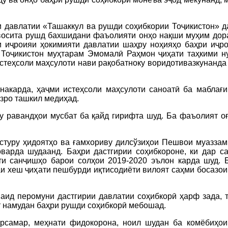
 давлатии «Ташаккул ва рушди соҳибкории Тоҷикистон» д
н восита рушд бахшидани фаъолияти онҳо нақши муҳим до
и иҷроияи ҳокимияти давлатии шаҳру ноҳияҳо баҳри иҷро
 Тоҷикистон муҳтарам Эмомалӣ Раҳмон ҷиҳати таҳкими н
 истеҳсоли маҳсулоти нави рақобатноку воридотивазкунанд
накарда, ҳаҷми истеҳсоли маҳсулоти саноатӣ ба маблағи
зро ташкил медиҳад.
у равандҳои мусбат ба қайд гирифта шуд. Ба фаъолият оғ
дастуру ҳидоятҳо ва ғамхориву дилсўзиҳои Пешвои муазза
варда шудаанд. Баҳри дастгирии соҳибкороне, ки дар с
и санҷишҳо барои солҳои 2019-2020 эълон карда шуд. Б
аи хеш ҷиҳати пешбурди иқтисодиёти вилоят саҳми босазои
ид перомуни дастгирии давлатии соҳибкорӣ ҳарф зада, т
т намудан баҳри рушди соҳибкорӣ мебошад.
рсамар, меҳнати фидокорона, ноил шудан ба комёбиҳои