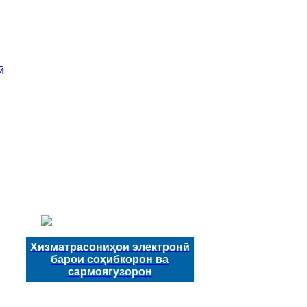
ӣ
Хизматрасониҳои электронӣ
барои соҳибкорон ва
сармоягузорон