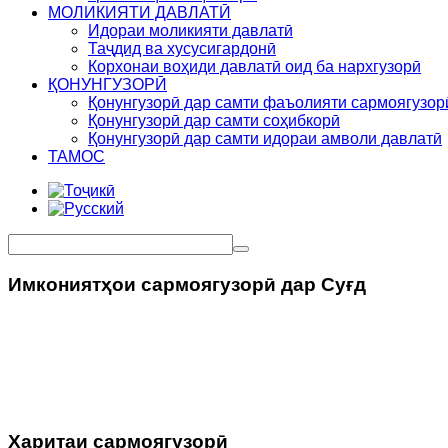
МОЛИКИЯТИ ДАВЛАТӢ
Идораи моликияти давлатӣ
Таҷдид ва хусусигардонӣ
Корхонаи воҳиди давлатӣ оид ба нархгузорӣ
ҚОНУНГУЗОРӢ
Қонунгузорӣ дар самти фаъолияти сармоягузор
Қонунгузорӣ дар самти соҳибкорӣ
Қонунгузорӣ дар самти идораи амволи давлатӣ
ТАМОС
Имкониятҳои сармоягузорӣ дар Суғд
Харитаи сармоягузорӣ