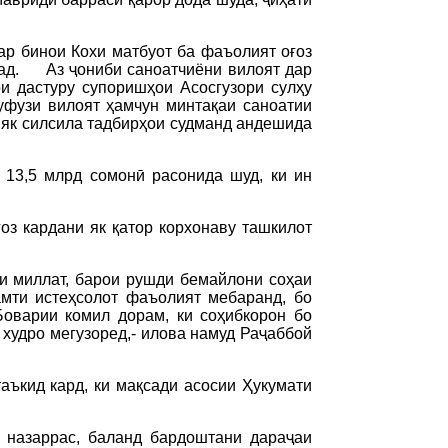
ар бинои Кохи матбуот ба фаъолият оғоз
рад. Аз ҷониби саноатчиёни вилоят дар
и дастуру супоришҳои Асосгузори сулҳу
уфузи вилоят ҳамчун минтақаи саноатии
а як силсила тадбирҳои судманд андешида
 13,5 млрд сомонӣ расонида шуд, ки ин
оз кардани як қатор корхонаву ташкилот
ми миллат, барои рушди бемайлони соҳаи
амти истеҳсолот фаъолият мебаранд, бо
оварии комил дорам, ки соҳибкорон бо
 худро мегузоред,- илова намуд Раҷаббой
аъкид кард, ки мақсади асосии Ҳукумати
 назаррас, баланд бардоштани дараҷаи