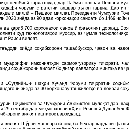
гириҳо пешбинӣ карда шуда, дар Паёми солонаи Пешвои м
 ҳадафи чоруми стратегии кишвар эълон гардид. Дар ин 
 ваҳдати миллӣ – Пешвои миллат, Президенти Ҷумҳурии То
и 2020 зиёда аз 90 адад корхонаҳои саноатӣ бо 1469 ҷойи 
он ва қариб 700 корхонаҳои саноатӣ фаъолият доранд. Боя
олияти худ технологияҳои муосир, аз ҷумла технологияҳ
ошт Раиси вилоят.
 теъдоди зиёди соҳибкорони ташаббускор, ҷавон ва наво
и муаррифии имкониятҳои сармоягузориву тиҷоратӣ, ҷа
анди соҳибкорони вилоят бо дигар давлатҳои минтақа ва ҷ
и «Суғдиён»-и шаҳри Хуҷанд Форуми тиҷоратии соҳибк
яндагони зиёда аз 30 корхонаву ташкилотҳо ва доираи соҳ
урии Тоҷикистон ва Ҷумҳурии Ўзбекистон мулоқот дар шаҳр
наи 29 сентябр дар меҳмонхонаи «Ҳаят Реҷенсӣ Душанбе» 
оҳибкорони вилоят иштирок варзиданд.
и вилоят Шўрои машваратӣ оид ба беҳтар кардани фазои 
у ва онҳо баҳри рушди соҳибкорӣ монеъа эҷод мекунанд, м